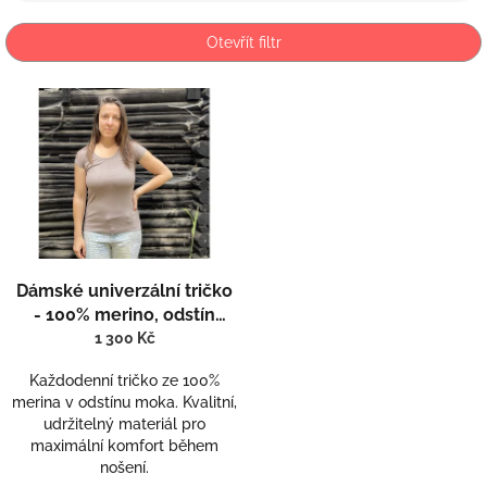
í
p
Otevřít filtr
r
o
V
d
ý
u
p
k
i
t
s
ů
p
r
o
d
Dámské univerzální tričko
u
- 100% merino, odstín
k
moka
1 300 Kč
t
ů
Každodenní tričko ze 100%
merina v odstínu moka. Kvalitní,
udržitelný materiál pro
maximální komfort během
nošení.