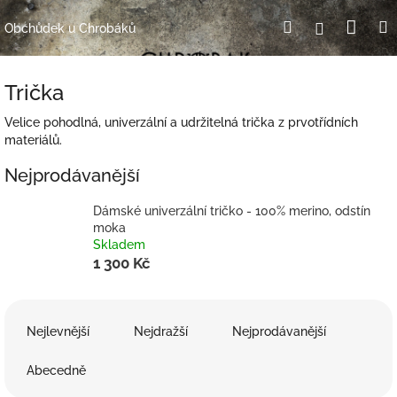
Přejít
Nák
Hledat
Přihlášení
na
Obchůdek u Chrobáků
obsah
koší
Trička
Velice pohodlná, univerzální a udržitelná trička z prvotřídních
materiálů.
Nejprodávanější
Dámské univerzální tričko - 100% merino, odstín
moka
Skladem
1 300 Kč
Ř
a
Nejlevnější
Nejdražší
Nejprodávanější
z
e
Abecedně
n