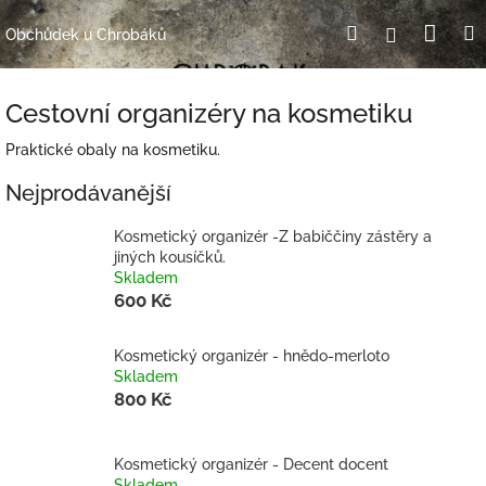
Přejít
Nák
Hledat
Přihlášení
na
Obchůdek u Chrobáků
obsah
koší
Cestovní organizéry na kosmetiku
Praktické obaly na kosmetiku.
Nejprodávanější
Kosmetický organizér -Z babiččiny zástěry a
jiných kousíčků.
Skladem
600 Kč
Kosmetický organizér - hnědo-merloto
Skladem
800 Kč
Kosmetický organizér - Decent docent
Skladem