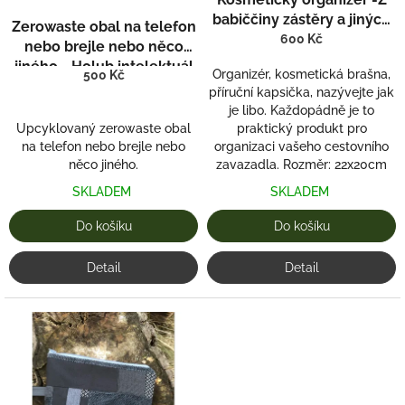
u
babiččiny zástěry a jiných
Zerowaste obal na telefon
k
kousíčků.
600 Kč
nebo brejle nebo něco
t
jiného - Holub intelektuál
ů
Organizér, kosmetická brašna,
500 Kč
3
příruční kapsička, nazývejte jak
je libo. Každopádně je to
Upcyklovaný zerowaste obal
praktický produkt pro
na telefon nebo brejle nebo
organizaci vašeho cestovního
něco jiného.
zavazadla. Rozměr: 22x20cm
SKLADEM
SKLADEM
Do košíku
Do košíku
Detail
Detail