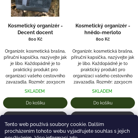
Kosmetický organizér -
Kosmetický organizér -
Decent docent
hnědo-merloto
800 Kč
800 Kč
Organizér, kosmetická brašna,
Organizér, kosmetická brašna,
příruční kapsička, nazývejte jak
příruční kapsička, nazývejte jak
je libo. Každopádně je to
je libo. Každopádně je to
praktický produkt pro
praktický produkt pro
organizaci vašeho cestovního
organizaci vašeho cestovního
zavazadla. Rozměr: 20x30cm
zavazadla. Rozměr: 22x30cm
SKLADEM
SKLADEM
Do košíku
Do košíku
Detail
Detail
Tento web používá soubory cookie. Dalším
procházením tohoto webu vyjadřujete souhlas s jejich
používáním.. Více informací
zde
.