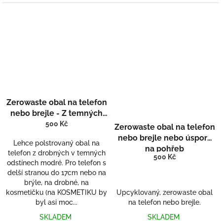
Zerowaste obal na telefon
nebo brejle - Z temných
vod 2
500 Kč
Zerowaste obal na telefon
nebo brejle nebo úspory
Lehce polstrovaný obal na
na pohřeb
telefon z drobných v temných
500 Kč
odstínech modré. Pro telefon s
delší stranou do 17cm nebo na
brýle, na drobné, na
Upcyklovaný, zerowaste obal
kosmetičku (na KOSMETIKU by
na telefon nebo brejle.
byl asi moc...
SKLADEM
SKLADEM