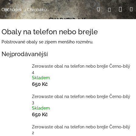
Přejít
Nák
Hledat
Přihlášení
na
Obchůdek u Chrobáků
obsah
koší
Obaly na telefon nebo brejle
Polstrované obaly se zipem menšího rozměru.
Nejprodávanější
Zerowaste obal na telefon nebo brejle Černo-bílý
4
Skladem
650 Kč
Zerowaste obal na telefon nebo brejle Černo-bílý
3
Skladem
650 Kč
Zerowaste obal na telefon nebo brejle Černo-bílý
2