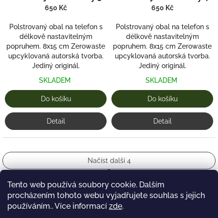
650 Kč
650 Kč
Polstrovaný obal na telefon s
Polstrovaný obal na telefon s
délkově nastavitelným
délkově nastavitelným
popruhem. 8x15 cm Zerowaste
popruhem. 8x15 cm Zerowaste
upcyklovaná autorská tvorba.
upcyklovaná autorská tvorba.
Jediný originál.
Jediný originál.
SKLADEM
SKLADEM
Do košíku
Do košíku
Detail
Detail
Načíst další 4
S
1
2
t
Tento web používá soubory cookie. Dalším
O
r
16
položek celkem
procházením tohoto webu vyjadřujete souhlas s jejich
v
á
l
Nahoru
n
používáním.. Více informací
zde
.
á
k