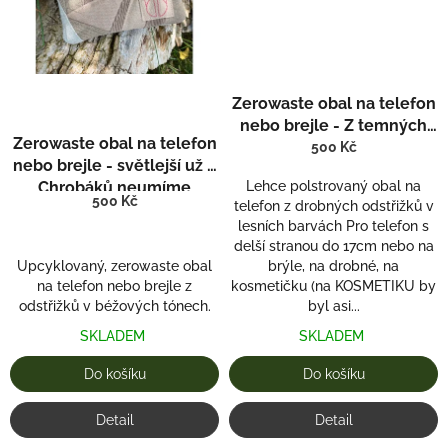
Zerowaste obal na telefon
nebo brejle - Z temných
Zerowaste obal na telefon
vod
500 Kč
nebo brejle - světlejší už u
Chrobáků neumíme
Lehce polstrovaný obal na
500 Kč
telefon z drobných odstřižků v
lesních barvách Pro telefon s
delší stranou do 17cm nebo na
Upcyklovaný, zerowaste obal
brýle, na drobné, na
na telefon nebo brejle z
kosmetičku (na KOSMETIKU by
odstřižků v béžových tónech.
byl asi...
SKLADEM
SKLADEM
Do košíku
Do košíku
Detail
Detail