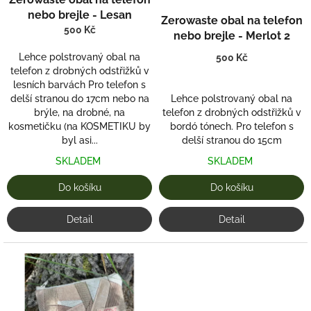
u
nebo brejle - Lesan
Zerowaste obal na telefon
k
500 Kč
nebo brejle - Merlot 2
t
ů
Lehce polstrovaný obal na
500 Kč
telefon z drobných odstřižků v
lesních barvách Pro telefon s
delší stranou do 17cm nebo na
Lehce polstrovaný obal na
brýle, na drobné, na
telefon z drobných odstřižků v
kosmetičku (na KOSMETIKU by
bordó tónech. Pro telefon s
byl asi...
delší stranou do 15cm
SKLADEM
SKLADEM
Do košíku
Do košíku
Detail
Detail