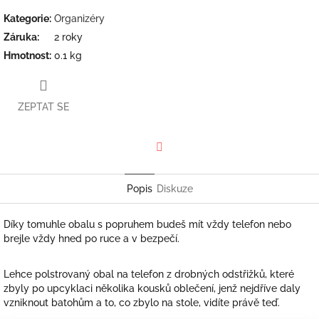
Kategorie
:
Organizéry
Záruka
:
2 roky
Hmotnost
:
0.1 kg
ZEPTAT SE
Facebook
Popis
Diskuze
Díky tomuhle obalu s popruhem budeš mít vždy telefon nebo
brejle vždy hned po ruce a v bezpečí.
Lehce polstrovaný obal na telefon z drobných odstřižků, které
zbyly po upcyklaci několika kousků oblečení, jenž nejdříve daly
vzniknout batohům a to, co zbylo na stole, vidíte právě teď.