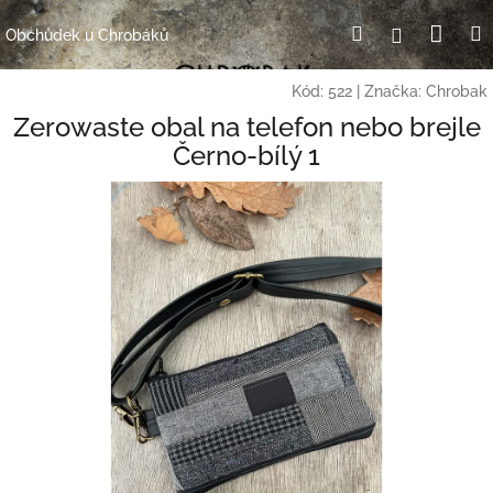
Přejít
Nák
Hledat
Přihlášení
na
Obchůdek u Chrobáků
obsah
koší
Kód:
522
|
Značka:
Chrobak
Zerowaste obal na telefon nebo brejle
Černo-bílý 1