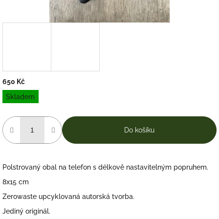
650 Kč
Měrná
Skladem
cena:
Do košíku
Polstrovaný obal na telefon s délkově nastavitelným popruhem.
8x15 cm
Zerowaste upcyklovaná autorská tvorba.
Jediný originál.