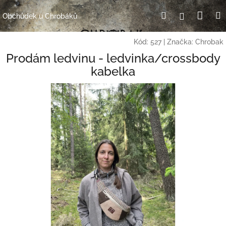
Přejít
Nák
Hledat
Přihlášení
na
Obchůdek u Chrobáků
obsah
koší
Kód:
527
|
Značka:
Chrobak
Prodám ledvinu - ledvinka/crossbody
kabelka