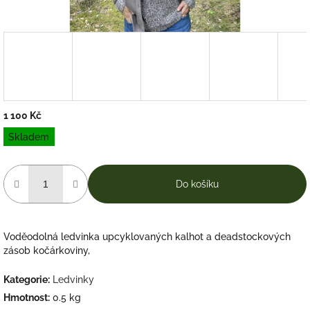
1 100 Kč
Měrná
Skladem
cena:
Do košíku
Voděodolná ledvinka upcyklovaných kalhot a deadstockových
zásob kočárkoviny,
Kategorie
:
Ledvinky
Hmotnost
:
0.5 kg