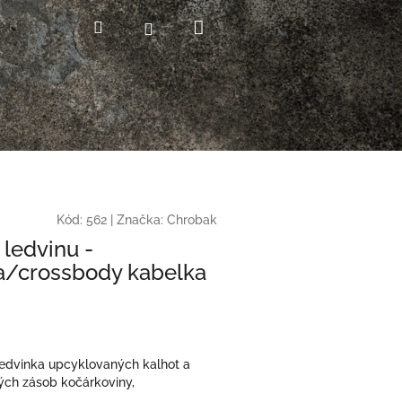
Nákupní
Hledat
Přihlášení
košík
Kód:
562
|
Značka:
Chrobak
ledvinu -
a/crossbody kabelka
edvinka upcyklovaných kalhot a
ch zásob kočárkoviny,