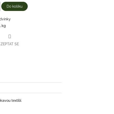
Do košíku
dvinky
5 kg
ZEPTAT SE
vou textilií.