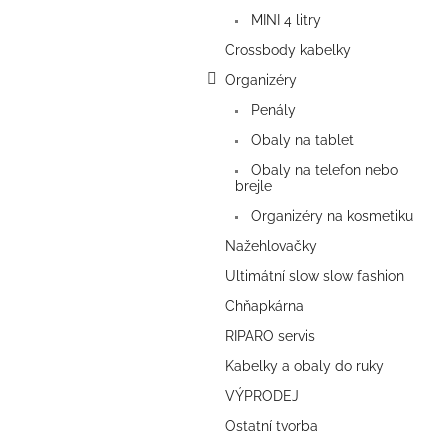
a
MINI 4 litry
n
e
Crossbody kabelky
l
Organizéry
Penály
Obaly na tablet
Obaly na telefon nebo
brejle
Organizéry na kosmetiku
Nažehlovačky
Ultimátní slow slow fashion
Chňapkárna
RIPARO servis
Kabelky a obaly do ruky
VÝPRODEJ
Ostatní tvorba