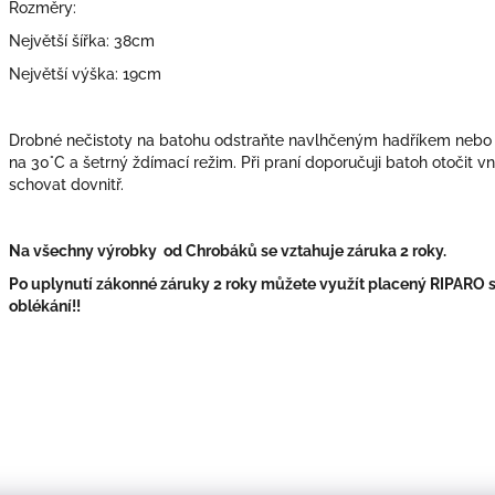
Rozměry:
Největší šířka: 38cm
Největší výška: 19cm
Drobné nečistoty na batohu odstraňte navlhčeným hadříkem nebo k
na 30°C a šetrný ždímací režim. Při praní doporučuji batoh otočit 
schovat dovnitř.
Na všechny výrobky od Chrobáků se vztahuje záruka 2 roky.
Po uplynutí zákonné záruky 2 roky můžete využít placený RIPARO se
oblékání!!