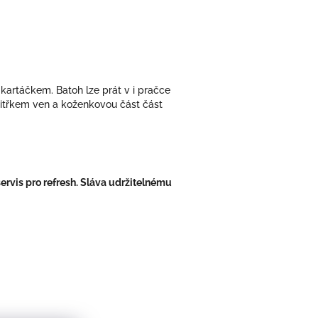
artáčkem. Batoh lze prát v i pračce
vnitřkem ven a koženkovou část část
rvis pro refresh. Sláva udržitelnému