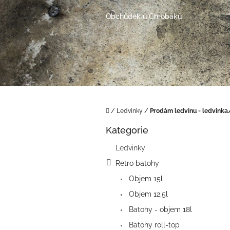
Přejít
na
Obchůdek u Chrobáků
obsah
Domů
/
Ledvinky
/
Prodám ledvinu - ledvink
P
Kategorie
o
Přeskočit
kategorie
s
Ledvinky
t
Retro batohy
r
a
Objem 15l
n
Objem 12,5l
n
í
Batohy - objem 18l
p
Batohy roll-top