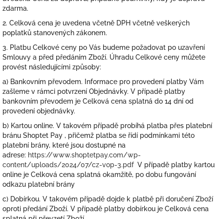
zdarma.
2. Celková cena je uvedena včetně DPH včetně veškerých
poplatků stanovených zákonem.
3. Platbu Celkové ceny po Vás budeme požadovat po uzavření
Smlouvy a před předáním Zboží. Úhradu Celkové ceny můžete
provést
následujícími
způsoby:
a) Bankovním převodem. Informace pro provedení platby Vám
zašleme v rámci potvrzení Objednávky. V případě platby
bankovním převodem je Celková cena splatná do 14 dní od
provedení objednávky.
b) Kartou online. V takovém případě probíhá platba přes platební
bránu Shoptet Pay , přičemž platba se řídí podmínkami této
platební brány, které jsou dostupné na
adrese:
https://www.shoptetpay.com/wp-
content/uploads/2024/07/cz-vop-3.pdf
V případě platby kartou
online je Celková cena splatná okamžitě, po dobu fungování
odkazu platební brány
c) Dobírkou.
V takovém případě dojde k platbě při doručení Zboží
oproti předání Zboží. V případě platby dobírkou je Celková cena
splatná při převzetí Zboží.