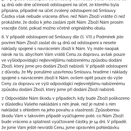
14 dnů ode dne účinnosti odstoupení na účet, ze kterého byla
připsána, případně na účet zvolený odstoupení od Smlouvy.
Částka však nebude vrácena dříve, než Nám Zboží vrátíte či než
prokážete, že došlo k jeho zaslání zpět Nám. Zboží Nám prosím
vracejte čisté, pokud možno včetně originálního obalu.
6. V případě odstoupení od Smlouvy dle čl.
VIII.2
Podmínek jste
povinní Nám Zboží zaslat do 14 dnů od odstoupení a nesete
náklady spojené s navrácením zboží k Nám. Vy máte naopak
nárok na to, abychom Vám vrátili Cenu za dopravu, avšak pouze
ve výši
odpovídající nejlevnějšímu nabízenému způsobu dodání
Zboží, který jsme pro dodání Zboží nabízeli. V případě odstoupení
z důvodu, že My porušíme uzavřenou Smlouvu, hradíme i náklady
spojené s navrácením zboží k Nám, ovšem opět pouze do výše
Ceny za dopravu ve výši
odpovídající nejlevnějšímu nabízenému
způsobu dodání Zboží, který jsme při dodání Zboží nabízeli.
7. Odpovídáte Nám škodu v případech, kdy bude Zboží poškozeno
v důsledku Vašeho nakládání s ním jinak, než je nutné s ním
nakládat s ohledem na jeho povahu a vlastnosti. Způsobenou
škodu Vám v takovém případě vyúčtujeme poté, co Nám Zboží
bude vráceno a splatnost vyúčtované částky je 14 dní. V případě,
že jsme Vám ještě nevrátili Cenu, jsme oprávněni pohledávku