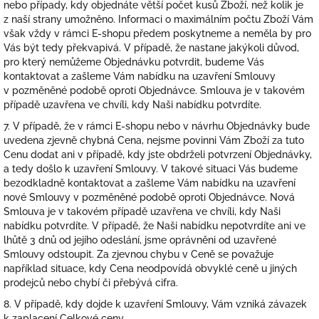
nebo případy, kdy objednáte větší počet kusů Zboží, než kolik je
z naší strany umožněno. Informaci o maximálním počtu Zboží Vám
však vždy v rámci E-shopu předem poskytneme a neměla by pro
Vás být tedy překvapivá. V případě, že nastane jakýkoli důvod,
pro který nemůžeme Objednávku potvrdit, budeme Vás
kontaktovat a zašleme Vám nabídku na uzavření Smlouvy
v pozměněné podobě oproti Objednávce. Smlouva je v takovém
případě uzavřena ve chvíli, kdy Naši nabídku potvrdíte.
7. V případě, že v rámci E-shopu nebo v návrhu Objednávky bude
uvedena zjevně chybná Cena, nejsme povinni Vám Zboží za tuto
Cenu dodat ani v případě, kdy jste obdrželi potvrzení Objednávky,
a tedy došlo k uzavření Smlouvy. V takové situaci Vás budeme
bezodkladně kontaktovat a zašleme Vám nabídku na uzavření
nové Smlouvy v pozměněné podobě oproti Objednávce. Nová
Smlouva je v takovém případě uzavřena ve chvíli, kdy Naši
nabídku potvrdíte. V případě, že Naši nabídku nepotvrdíte ani ve
lhůtě 3 dnů od jejího odeslání, jsme oprávněni od uzavřené
Smlouvy odstoupit. Za zjevnou chybu v Ceně se považuje
například situace, kdy Cena neodpovídá obvyklé ceně u jiných
prodejců nebo chybí či přebývá cifra.
8. V případě, kdy dojde k uzavření Smlouvy, Vám vzniká závazek
k zaplacení Celkové ceny.