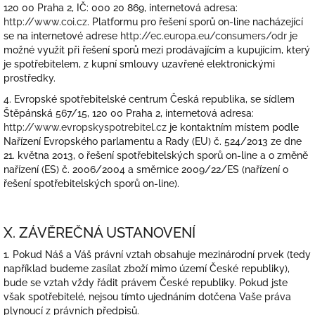
120 00 Praha 2, IČ: 000 20 869, internetová adresa:
http://www.coi.cz
. Platformu pro řešení sporů on-line nacházející
se na internetové adrese
http://ec.europa.eu/consumers/odr
je
možné využít při řešení sporů mezi prodávajícím a kupujícím, který
je spotřebitelem, z kupní smlouvy uzavřené elektronickými
prostředky.
4. Evropské spotřebitelské centrum Česká republika, se sídlem
Štěpánská 567/15, 120 00 Praha 2, internetová adresa:
http://www.evropskyspotrebitel.cz
je kontaktním místem podle
Nařízení Evropského parlamentu a Rady (EU) č. 524/2013 ze dne
21. května 2013, o řešení spotřebitelských sporů on-line a o změně
nařízení (ES) č. 2006/2004 a směrnice 2009/22/ES (nařízení o
řešení spotřebitelských sporů on-line).
X. ZÁVĚREČNÁ USTANOVENÍ
1. Pokud Náš a Váš právní vztah obsahuje mezinárodní prvek (tedy
například budeme zasílat zboží mimo území České republiky),
bude se vztah vždy řádit právem České republiky. Pokud jste
však spotřebitelé, nejsou tímto ujednáním dotčena Vaše práva
plynoucí z právních předpisů.