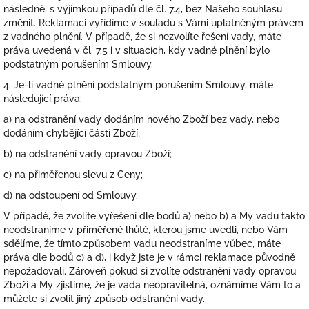
následně, s výjimkou případů dle čl. 7.4, bez Našeho souhlasu
změnit. Reklamaci vyřídíme v souladu s Vámi uplatněným právem
z vadného plnění. V případě, že si nezvolíte řešení vady, máte
práva uvedená v čl. 7.5 i v situacích, kdy vadné plnění bylo
podstatným porušením Smlouvy.
4. Je-li vadné plnění podstatným porušením Smlouvy, máte
následující práva:
a) na odstranění vady dodáním nového Zboží bez vady, nebo
dodáním chybějící části Zboží;
b) na odstranění vady opravou Zboží;
c) na přiměřenou slevu z Ceny;
d) na odstoupení od Smlouvy.
V případě, že zvolíte vyřešení dle bodů a) nebo b) a My vadu takto
neodstraníme v přiměřené lhůtě, kterou jsme uvedli, nebo Vám
sdělíme, že tímto způsobem vadu neodstraníme vůbec, máte
práva dle bodů c) a d), i když jste je v rámci reklamace původně
nepožadovali. Zároveň pokud si zvolíte odstranění vady opravou
Zboží a My zjistíme, že je vada neopravitelná, oznámíme Vám to a
můžete si zvolit jiný způsob odstranění vady.