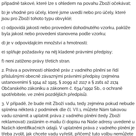
případně takové, které lze s ohledem na povahu Zboží očekávat;
b) je vhodné pro účely, které jsme uvedli nebo pro účely, které
jsou pro Zboží tohoto typu obvyklé;
c) odpovídá jakosti nebo provedení dohodnutého vzorku, pakliže
byla jakost nebo provedení stanovena podle vzorku;
d) je v odpovídajícím množství a hmotnosti;
e) splňuje požadavky na něj kladené právními předpisy;
f) není zatíženo právy třetích stran.
2. Práva a povinnosti ohledně práv z vadného plnění se řídí
příslušnými obecně závaznými právními předpisy (zejména
ustanoveními § 1914 až 1925, § 2099 až 2117 a § 2161 až 2174
Občanského zákoníku a zákonem č. 634/1992 Sb., o ochraně
spotřebitele, ve znění pozdějších předpisů).
3. V případě, že bude mít Zboží vadu, tedy zejména pokud nebude
splněna některá z podmínek dle čl.
VII.1
, můžete Nám takovou
vadu oznámit a uplatnit práva z vadného plnění (tedy Zboží
reklamovat) zasláním e-mailu či dopisu na Naše adresy uvedené u
Našich identifikačních údajů. V uplatnění práva z vadného plnění je
třeba zvolit, jak chcete vadu vyřešit, přičemž tuto volbu nemůžete