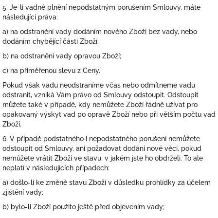
5. Je-li vadné plnění nepodstatným porušením Smlouvy, máte
následující práva:
a) na odstranění vady dodáním nového Zboží bez vady, nebo
dodáním chybějící části Zboží;
b) na odstranění vady opravou Zboží;
c) na přiměřenou slevu z Ceny.
Pokud však vadu neodstraníme včas nebo odmítneme vadu
odstranit, vzniká Vám právo od Smlouvy odstoupit. Odstoupit
můžete také v případě, kdy nemůžete Zboží řádně užívat pro
opakovaný výskyt vad po opravě Zboží nebo při větším počtu vad
Zboží.
6. V případě podstatného i nepodstatného porušení nemůžete
odstoupit od Smlouvy, ani požadovat dodání nové věci, pokud
nemůžete vrátit Zboží ve stavu, v jakém jste ho obdrželi. To ale
neplatí v následujících případech:
a) došlo-li ke změně stavu Zboží v důsledku prohlídky za účelem
zjištění vady;
b) bylo-li Zboží použito ještě před objevením vady;