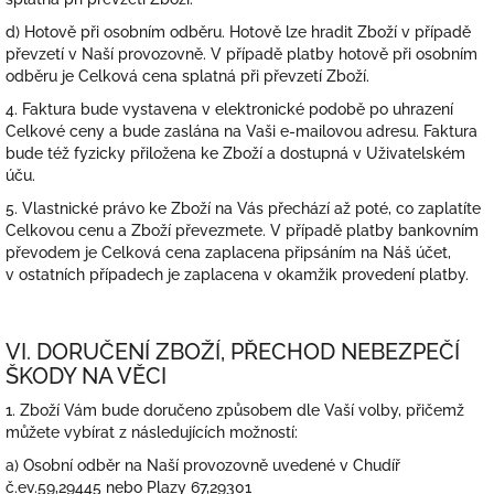
d) Hotově při osobním odběru. Hotově lze hradit Zboží v případě
převzetí v Naší provozovně. V případě platby hotově při osobním
odběru je Celková cena splatná při převzetí Zboží.
4. Faktura bude vystavena v elektronické podobě po uhrazení
Celkové ceny a bude zaslána na Vaši e-mailovou adresu. Faktura
bude též fyzicky přiložena ke Zboží a dostupná v Uživatelském
úču.
5. Vlastnické právo ke Zboží na Vás přechází až poté, co zaplatíte
Celkovou cenu a Zboží převezmete. V případě platby bankovním
převodem je Celková cena zaplacena připsáním na Náš účet,
v ostatních případech je zaplacena v okamžik provedení platby.
VI. DORUČENÍ ZBOŽÍ, PŘECHOD NEBEZPEČÍ
ŠKODY NA VĚCI
1. Zboží Vám bude doručeno způsobem dle Vaší volby, přičemž
můžete vybírat z následujících možností:
a) Osobní odběr na Naší provozovně uvedené v
Chudíř
č.ev.59,29445 nebo Plazy 67,29301