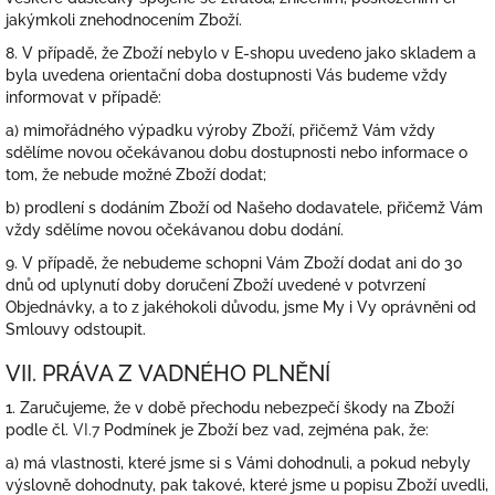
jakýmkoli znehodnocením Zboží.
8. V případě, že Zboží nebylo v E-shopu uvedeno jako skladem a
byla uvedena orientační doba dostupnosti Vás budeme vždy
informovat v případě:
a) mimořádného výpadku výroby Zboží, přičemž Vám vždy
sdělíme novou očekávanou dobu dostupnosti nebo informace o
tom, že nebude možné Zboží dodat;
b) prodlení s dodáním Zboží od Našeho dodavatele, přičemž Vám
vždy sdělíme novou očekávanou dobu dodání.
9.
V případě, že nebudeme schopni Vám Zboží dodat ani do 30
dnů od uplynutí doby doručení Zboží uvedené v potvrzení
Objednávky, a to z jakéhokoli důvodu, jsme My i Vy oprávněni od
Smlouvy odstoupit.
VII. PRÁVA Z VADNÉHO PLNĚNÍ
1.
Zaručujeme, že v době přechodu nebezpečí škody na Zboží
podle čl.
VI.
7
Podmínek je Zboží bez vad, zejména pak, že:
a) má vlastnosti, které jsme si s Vámi dohodnuli, a pokud nebyly
výslovně dohodnuty, pak takové, které jsme u popisu Zboží uvedli,