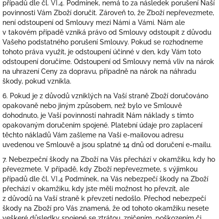
případů dle čl.
VI.
4.
Podmínek, nemá to za následek porušení Naší
povinnosti Vám Zboží doručit. Zároveň to, že Zboží nepřevezmete,
není odstoupení od Smlouvy mezi Námi a Vámi. Nám ale
v takovém případě vzniká právo od Smlouvy odstoupit z důvodu
Vašeho podstatného porušení Smlouvy. Pokud se rozhodneme
tohoto práva využít, je odstoupení účinné v den, kdy Vám toto
odstoupení doručíme. Odstoupení od Smlouvy nemá vliv na nárok
na uhrazení Ceny za dopravu, případně na nárok na náhradu
škody, pokud vznikla.
6. Pokud je z důvodů vzniklých na Vaší straně Zboží doručováno
opakovaně nebo jiným způsobem, než bylo ve Smlouvě
dohodnuto, je Vaší povinností nahradit Nám náklady s tímto
opakovaným doručením spojené. Platební údaje pro zaplacení
těchto nákladů Vám zašleme na Vaši e-mailovou adresu
uvedenou ve Smlouvě a jsou splatné 14 dnů od doručení e-mailu.
7.
Nebezpeční škody na Zboží na Vás přechází v okamžiku, kdy ho
převezmete. V případě, kdy Zboží nepřevezmete, s výjimkou
případů dle čl.
VI.
4
Podmínek, na Vás nebezpečí škody na Zboží
přechází v okamžiku, kdy jste měli možnost ho převzít, ale
z důvodů na Vaší straně k převzetí nedošlo. Přechod nebezpečí
škody na Zboží pro Vás znamená, že od tohoto okamžiku nesete
veškeré důsledky spojené se ztrátou, zničením, poškozením či