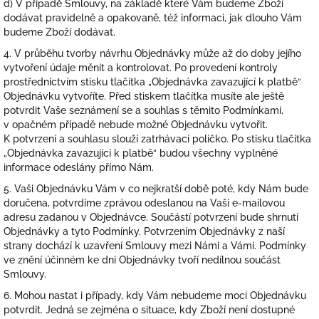
d) V případě Smlouvy, na základě které Vám budeme Zboží
dodávat pravidelně a opakovaně, též informaci, jak dlouho Vám
budeme Zboží dodávat.
4. V průběhu tvorby návrhu Objednávky může až do doby jejího
vytvoření údaje měnit a kontrolovat. Po provedení kontroly
prostřednictvím stisku tlačítka „Objednávka zavazující k platbě“
Objednávku vytvoříte. Před stiskem tlačítka musíte ale ještě
potvrdit Vaše seznámení se a souhlas s těmito Podmínkami,
v opačném případě nebude možné Objednávku vytvořit.
K potvrzení a souhlasu slouží zatrhávací políčko. Po stisku tlačítka
„Objednávka zavazující k platbě“ budou všechny vyplněné
informace odeslány přímo Nám.
5. Vaši Objednávku Vám v co nejkratší době poté, kdy Nám bude
doručena, potvrdíme zprávou odeslanou na Vaši e-mailovou
adresu zadanou v Objednávce. Součástí potvrzení bude shrnutí
Objednávky a tyto Podmínky. Potvrzením Objednávky z naší
strany dochází k uzavření Smlouvy mezi Námi a Vámi. Podmínky
ve znění účinném ke dni Objednávky tvoří nedílnou součást
Smlouvy.
6. Mohou nastat i případy, kdy Vám nebudeme moci Objednávku
potvrdit. Jedná se zejména o situace, kdy Zboží není dostupné