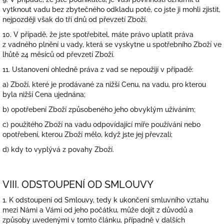
vytknout vadu bez zbytečného odkladu poté, co jste ji mohli zjistit,
nejpozději však do tří dnů od převzetí Zboží.
10. V případě, že jste spotřebitel, máte právo uplatit práva
z vadného plnění u vady, která se vyskytne u spotřebního Zboží ve
lhůtě 24 měsíců od převzetí Zboží.
11. Ustanovení ohledně práva z vad se nepoužijí v případě:
a) Zboží, které je prodávané za nižší Cenu, na vadu, pro kterou
byla nižší Cena ujednána;
b) opotřebení Zboží způsobeného jeho obvyklým užíváním;
c) použitého Zboží na vadu odpovídající míře používání nebo
opotřebení, kterou Zboží mělo, když jste jej převzali;
d) kdy to vyplývá z povahy Zboží.
VIII. ODSTOUPENÍ OD SMLOUVY
1. K odstoupení od Smlouvy, tedy k ukončení smluvního vztahu
mezi Námi a Vámi od jeho počátku, může dojít z důvodů a
způsoby uvedenými v tomto článku, případně v dalších