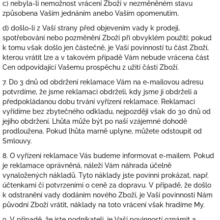
c) nebyla-li nemožnost vrácení Zboží v nezměněném stavu
způsobena Vaším jednáním anebo Vaším opomenutím,
d) došlo-li z Vaší strany před objevením vady k prodeji,
spotřebování nebo pozměnění Zboží při obvyklém použití; pokud
k tomu však došlo jen částečně, je Vaší povinností tu část Zboží,
kterou vrátit lze a v takovém případě Vám nebude vrácena část
Cen odpovídající Vašemu prospěchu z užití části Zboží.
7. Do 3 dnů od obdržení reklamace Vám na e-mailovou adresu
potvrdíme, že jsme reklamaci obdrželi, kdy jsme ji obdrželi a
předpokládanou dobu trvání vyřízení reklamace. Reklamaci
vyřídíme bez zbytečného odkladu, nejpozději však do 30 dnů od
jejího obdržení. Lhůta může být po naší vzájemné dohodě
prodloužena. Pokud lhůta marně uplyne, můžete odstoupit od
Smlouvy.
8. O vyřízení reklamace Vás budeme informovat e-mailem. Pokud
je reklamace oprávněná, náleží Vám náhrada účelně
vynaložených nákladů. Tyto náklady jste povinni prokázat, např.
účtenkami či potvrzeními o ceně za dopravu. V případě, že došlo
k odstranění vady dodáním nového Zboží, je Vaší povinností Nám
původní Zboží vrátit, náklady na toto vrácení však hradíme My.
9. V případě, že jste podnikateli, je Vaší povinností oznámit a