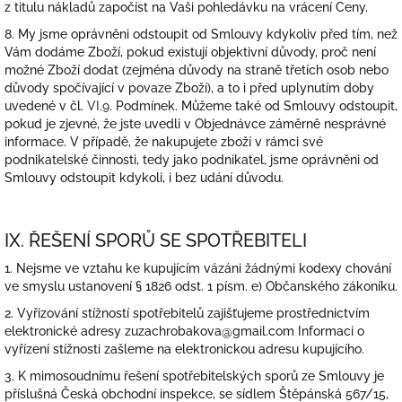
z titulu nákladů započíst na Vaši pohledávku na vrácení Ceny.
8. My jsme oprávněni odstoupit od Smlouvy kdykoliv před tím, než
Vám dodáme Zboží, pokud existují objektivní důvody, proč není
možné Zboží dodat (zejména důvody na straně třetích osob nebo
důvody spočívající v povaze Zboží), a to i před uplynutím doby
uvedené v čl.
VI.9.
Podmínek. Můžeme také od Smlouvy odstoupit,
pokud je zjevné, že jste uvedli v Objednávce záměrně nesprávné
informace. V případě, že nakupujete zboží v rámci své
podnikatelské činnosti, tedy jako podnikatel, jsme oprávněni od
Smlouvy odstoupit kdykoli, i bez udání důvodu.
IX. ŘEŠENÍ SPORŮ SE SPOTŘEBITELI
1. Nejsme ve vztahu ke kupujícím vázáni žádnými kodexy chování
ve smyslu ustanovení § 1826 odst. 1 písm. e) Občanského zákoníku.
2. Vyřizování stížností spotřebitelů zajišťujeme prostřednictvím
elektronické adresy zuzachrobakova@gmail.com Informaci o
vyřízení stížnosti zašleme na elektronickou adresu kupujícího.
3. K mimosoudnímu řešení spotřebitelských sporů ze Smlouvy je
příslušná Česká obchodní inspekce, se sídlem Štěpánská 567/15,