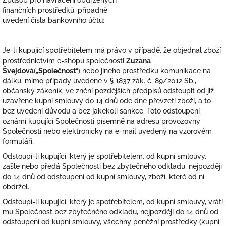
Způsob pro navrácení obdržených
finančních prostředků, případně
uvedení čísla bankovního účtu:
Je-li kupující spotřebitelem má právo v případě, že objednal zboží
prostřednictvím e-shopu společnosti
Zuzana
Švejdová
(
„
Společnost
“) nebo jiného prostředku komunikace na
dálku, mimo případy uvedené v § 1837 zák. č. 89/2012 Sb.,
občanský zákoník, ve znění pozdějších předpisů odstoupit od již
uzavřené kupní smlouvy do 14 dnů ode dne převzetí zboží, a to
bez uvedení důvodu a bez jakékoli sankce. Toto odstoupení
oznámí kupující Společnosti písemně na adresu provozovny
Společnosti nebo elektronicky na e-mail uvedený na vzorovém
formuláři.
Odstoupí-li kupující, který je spotřebitelem, od kupní smlouvy,
zašle nebo předá Společnosti bez zbytečného odkladu, nejpozději
do 14 dnů od odstoupení od kupní smlouvy, zboží, které od ní
obdržel.
Odstoupí-li kupující, který je spotřebitelem, od kupní smlouvy, vrátí
mu Společnost bez zbytečného odkladu, nejpozději do 14 dnů od
odstoupení od kupní smlouvy, všechny peněžní prostředky (kupní