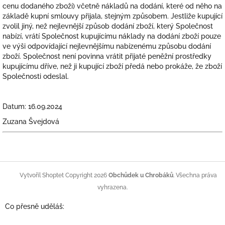
cenu dodaného zboží) včetně nákladů na dodání, které od něho na
základě kupní smlouvy přijala, stejným způsobem. Jestliže kupující
zvolil jiný, než nejlevnější způsob dodání zboží, který Společnost
nabízí, vrátí Společnost kupujícímu náklady na dodání zboží pouze
ve výši odpovídající nejlevnějšímu nabízenému způsobu dodání
zboží. Společnost není povinna vrátit přijaté peněžní prostředky
kupujícímu dříve, než ji kupující zboží předá nebo prokáže, že zboží
Společnosti odeslal.
Datum: 16.09.2024
Zuzana Švejdová
Z
á
Copyright 2026
Obchůdek u Chrobáků
. Všechna práva
Vytvořil Shoptet
p
vyhrazena.
a
Co přesně uděláš:
t
í