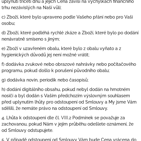
uplynutí třiceti dnů a jejich Cena závisí na výchylkách finančního
trhu nezávislých na Naší vůli;
c) Zboží, které bylo upraveno podle Vašeho přání nebo pro Vaši
osobu;
d) Zboží, které podléhá rychlé zkáze a Zboží, které bylo po dodání
nenávratně smíseno s jiným;
e) Zboží v uzavřeném obalu, které bylo z obalu vyňato a z
hygienických důvodů jej není možné vrátit;
f) dodávka zvukové nebo obrazové nahrávky nebo počítačového
programu, pokud došlo k porušení původního obalu;
g) dodávka novin, periodik nebo časopisů;
h) dodání digitálního obsahu, pokud nebyl dodán na hmotném
nosiči a byl dodán s Vaším předchozím výslovným souhlasem
před uplynutím lhůty pro odstoupení od Smlouvy a My jsme Vám
sdělili, že nemáte právo na odstoupení od Smlouvy.
4. Lhůta k odstoupení dle čl.
VIII.2
Podmínek se považuje za
zachovanou, pokud Nám v jejím průběhu odešlete oznámení, že
od Smlouvy odstupujete.
5. V případě odstoupení od Smlouvy Vám bude Cena vrácena do