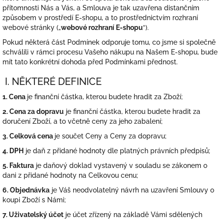
přítomnosti Nás a Vás, a Smlouva je tak uzavřena distančním
způsobem v prostředí E-shopu, a to prostřednictvím rozhraní
webové stránky („
webové rozhraní E-shopu
“).
Pokud některá část Podmínek odporuje tomu, co jsme si společně
schválili v rámci procesu Vašeho nákupu na Našem E-shopu, bude
mít tato konkrétní dohoda před Podmínkami přednost.
I. NĚKTERÉ DEFINICE
1. Cena
je finanční částka, kterou budete hradit za Zboží;
2. Cena za dopravu
je finanční částka, kterou budete hradit za
doručení Zboží, a to včetně ceny za jeho zabalení;
3. Celková cena
je součet Ceny a Ceny za dopravu;
4. DPH
je daň z přidané hodnoty dle platných právních předpisů;
5. Faktura
je daňový doklad vystavený v souladu se zákonem o
dani z přidané hodnoty na Celkovou cenu;
6. Objednávka
je Váš neodvolatelný návrh na uzavření Smlouvy o
koupi Zboží s Námi;
7. Uživatelský účet
je účet zřízený na základě Vámi sdělených