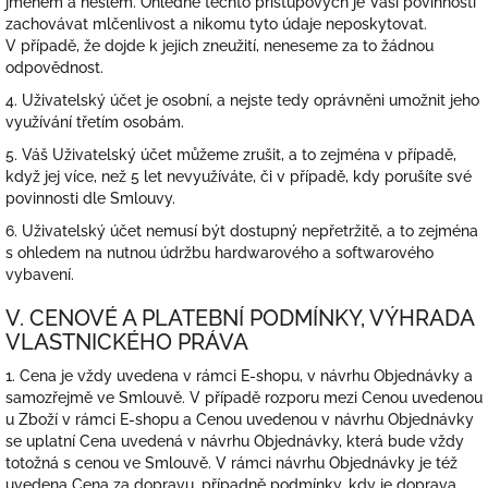
jménem a heslem. Ohledně těchto přístupových je Vaší povinností
zachovávat mlčenlivost a nikomu tyto údaje neposkytovat.
V případě, že dojde k jejich zneužití, neneseme za to žádnou
odpovědnost.
4. Uživatelský účet je osobní, a nejste tedy oprávněni umožnit jeho
využívání třetím osobám.
5. Váš Uživatelský účet můžeme zrušit, a to zejména v případě,
když jej více, než 5 let nevyužíváte, či v případě, kdy porušíte své
povinnosti dle Smlouvy.
6. Uživatelský účet nemusí být dostupný nepřetržitě, a to zejména
s ohledem na nutnou údržbu hardwarového a softwarového
vybavení.
V. CENOVÉ A PLATEBNÍ PODMÍNKY, VÝHRADA
VLASTNICKÉHO PRÁVA
1. Cena je vždy uvedena v rámci E-shopu, v návrhu Objednávky a
samozřejmě ve Smlouvě. V případě rozporu mezi Cenou uvedenou
u Zboží v rámci E-shopu a Cenou uvedenou v návrhu Objednávky
se uplatní Cena uvedená v návrhu Objednávky, která bude vždy
totožná s cenou ve Smlouvě. V rámci návrhu Objednávky je též
uvedena Cena za dopravu, případně podmínky, kdy je doprava