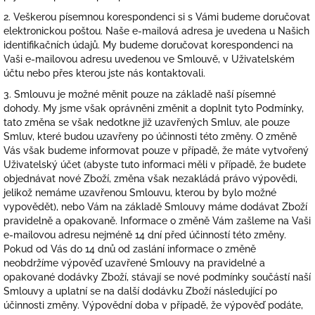
2. Veškerou písemnou korespondenci si s Vámi budeme doručovat
elektronickou poštou. Naše e-mailová adresa je uvedena u Našich
identifikačních údajů. My budeme doručovat korespondenci na
Vaši e-mailovou adresu uvedenou ve Smlouvě, v Uživatelském
účtu nebo přes kterou jste nás kontaktovali.
3. Smlouvu je možné měnit pouze na základě naší písemné
dohody. My jsme však oprávněni změnit a doplnit tyto Podmínky,
tato změna se však nedotkne již uzavřených Smluv, ale pouze
Smluv, které budou uzavřeny po účinnosti této změny.
O změně
Vás však budeme informovat pouze v případě, že máte vytvořený
Uživatelský účet
(abyste tuto informaci měli v případě, že budete
objednávat nové Zboží, změna však nezakládá právo výpovědi,
jelikož nemáme uzavřenou Smlouvu, kterou by bylo možné
vypovědět), nebo Vám na základě Smlouvy máme dodávat Zboží
pravidelně a opakovaně. Informace o změně Vám zašleme na Vaši
e-mailovou adresu nejméně 14 dní před účinností této změny.
Pokud od Vás do 14 dnů od zaslání informace o změně
neobdržíme výpověď uzavřené Smlouvy na pravidelné a
opakované dodávky Zboží, stávají se nové podmínky součástí naší
Smlouvy a uplatní se na další dodávku Zboží následující po
účinnosti změny. Výpovědní doba v případě, že výpověď podáte,