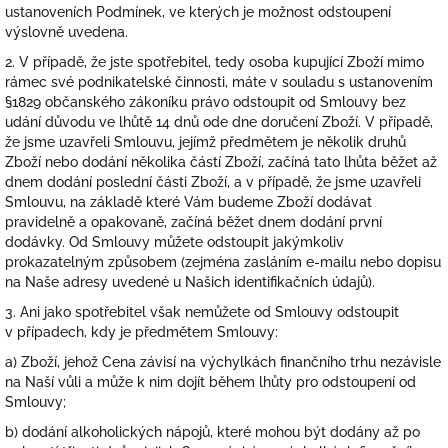
ustanoveních Podmínek, ve kterých je možnost odstoupení
výslovně uvedena.
2.
V případě, že jste spotřebitel, tedy osoba kupující Zboží mimo
rámec své podnikatelské činnosti, máte v souladu s ustanovením
§1829 občanského zákoníku právo odstoupit od Smlouvy bez
udání důvodu ve lhůtě 14 dnů ode dne doručení Zboží. V případě,
že jsme uzavřeli Smlouvu, jejímž předmětem je několik druhů
Zboží nebo dodání několika částí Zboží, začíná tato lhůta běžet až
dnem dodání poslední části Zboží, a v případě, že jsme uzavřeli
Smlouvu, na základě které Vám budeme Zboží dodávat
pravidelně a opakovaně, začíná běžet dnem dodání první
dodávky. Od Smlouvy můžete odstoupit jakýmkoliv
prokazatelným způsobem (zejména zasláním e-mailu nebo dopisu
na Naše adresy uvedené u Našich identifikačních údajů).
3. Ani jako spotřebitel však nemůžete od Smlouvy odstoupit
v případech, kdy je předmětem Smlouvy:
a) Zboží, jehož Cena závisí na výchylkách finančního trhu nezávisle
na Naší vůli a může k nim dojít během lhůty pro odstoupení od
Smlouvy;
b) dodání alkoholických nápojů, které mohou být dodány až po