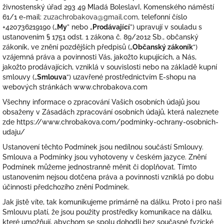
živnostenský úřad 293 49 Mladá BoleslavI, Komenského náměstí
61/1 e-mail:
zuzachrobakova@gmail.com,
telefonní číslo
+42073621919
0
(
„
My
” nebo „
Prodávající
”) upravují v souladu s
ustanovením § 1751 odst. 1 zákona č. 89/2012 Sb., občanský
zákoník, ve znění pozdějších předpisů („
Občanský zákoník
“)
vzájemná práva a povinnosti Vás, jakožto kupujících, a Nás,
jakožto prodávajících, vzniklá v souvislosti nebo na základě kupní
smlouvy („
Smlouva
“) uzavřené prostřednictvím E-shopu na
webových stránkách www.chrobakova.com
Všechny informace o zpracování Vašich osobních údajů jsou
obsaženy v Zásadách zpracování osobních údajů, která naleznete
zde https://www.chrobakova.com/podminky-ochrany-osobnich-
udaju/
Ustanovení těchto Podmínek jsou nedílnou součástí Smlouvy.
Smlouva a Podmínky jsou vyhotoveny v českém jazyce. Znění
Podmínek můžeme jednostranně měnit či doplňovat. Tímto
ustanovením nejsou dotčena práva a povinnosti vzniklá po dobu
účinnosti předchozího znění Podmínek.
Jak jistě víte, tak komunikujeme primárně na dálku. Proto i pro naši
Smlouvu platí, že jsou použity prostředky komunikace na dálku,
které umožňují, abychom se spolu dohodli bez současné fyzické