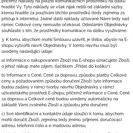
přičemž náklady na použití komunikačních prostředků na dálku
hradíte Vy. Tyto náklady se však nijak neliší od základní sazby,
kterou hradíte za používání těchto prostředků (tedy zejména za
přístup k internetu), žádné další náklady účtované Námi tedy nad
rámec Celkové ceny nemusíte očekávat. Odesláním Objednávky
souhlasíte s tím, že prostředky komunikace na dálku využíváme.
3. K tomu, abychom mohli Smlouvu uzavřít, je třeba, abyste na E-
shopu vytvořili návrh Objednávky. V tomto návrhu musí být
uvedeny následující údaje:
a) Informace o nakupovaném Zboží (na E-shopu označujete Zboží,
o jehož nákup máte zájem, tlačítkem „Přidat do košíku“);
b) Informace o Ceně, Ceně za dopravu, způsobu platby Celkové
ceny a požadovaném způsobu doručení Zboží; tyto informace
budou zadány v rámci tvorby návrhu Objednávky v rámci
uživatelského prostředí E-shopu, přičemž informace o Ceně, Ceně
za dopravu a Celkové ceně budou uvedeny automaticky na
základě Vámi zvolného Zboží a způsobu jeho doručení;
c) Své identifikační a kontaktní údaje sloužící k tomu, abychom
mohli doručit Zboží, zejména tedy jméno, příjmení, doručovací
adresu, telefonní číslo a e-mailovou adresu;