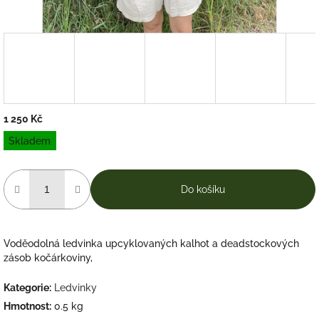
1 250 Kč
Měrná
Skladem
cena:
Do košíku
Voděodolná ledvinka upcyklovaných kalhot a deadstockových
zásob kočárkoviny,
Kategorie
:
Ledvinky
Hmotnost
:
0.5 kg