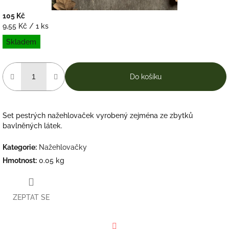
105 Kč
Měrná
9,55 Kč / 1 ks
cena:
Skladem
Do košíku
Set pestrých nažehlovaček vyrobený zejména ze zbytků
bavlněných látek.
Kategorie
:
Nažehlovačky
Hmotnost
:
0.05 kg
ZEPTAT SE