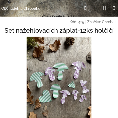
Přejít
Nák
Hledat
Přihlášení
na
Obchůdek u Chrobáků
obsah
koší
Kód:
425
|
Značka:
Chrobak
Set nažehlovacích záplat-12ks holčičí