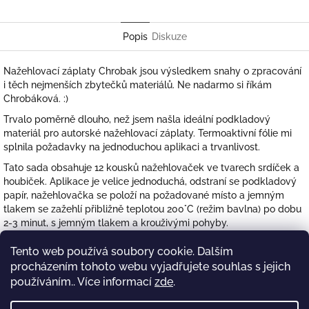
Facebook
Popis
Diskuze
Nažehlovací záplaty Chrobak jsou výsledkem snahy o zpracování
i těch nejmenších zbytečků materiálů. Ne nadarmo si říkám
Chrobáková. :)
Trvalo poměrně dlouho, než jsem našla ideální podkladový
materiál pro autorské nažehlovací záplaty. Termoaktivní fólie mi
splnila požadavky na jednoduchou aplikaci a trvanlivost.
Tato sada obsahuje 12 kousků nažehlovaček ve tvarech srdíček a
houbiček. Aplikace je velice jednoduchá, odstraní se podkladový
papír, nažehlovačka se položí na požadované místo a jemným
tlakem se zažehlí přibližně teplotou 200°C (režim bavlna) po dobu
2-3 minut, s jemným tlakem a krouživými pohyby.
Záplaty mají rozměry od 2,5cm (nejmenší srdíčka) do 7,5cm
Tento web používá soubory cookie. Dalším
(houba).
procházením tohoto webu vyjadřujete souhlas s jejich
Pomocník k nezaplacení nejenom každé maminky malých raubířů.
používáním.. Více informací
zde
.
Záplaty posílám v obálce jako obyčejné psaní.