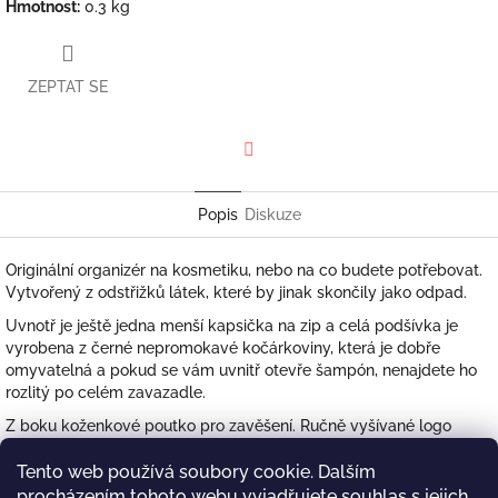
Hmotnost
:
0.3 kg
ZEPTAT SE
Facebook
Popis
Diskuze
Originální organizér na kosmetiku, nebo na co budete potřebovat.
Vytvořený z odstřižků látek, které by jinak skončily jako odpad.
Uvnotř je ještě jedna menší kapsička na zip a celá podšívka je
vyrobena z černé nepromokavé kočárkoviny, která je dobře
omyvatelná a pokud se vám uvnitř otevře šampón, nenajdete ho
rozlitý po celém zavazadle.
Z boku koženkové poutko pro zavěšení. Ručně vyšívané logo
Chrobak.
Tento web používá soubory cookie. Dalším
Rozměr: 20x30cm
procházením tohoto webu vyjadřujete souhlas s jejich