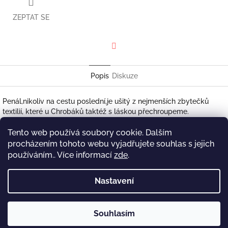
ZEPTAT SE
Facebook
Popis
Diskuze
Penál,nikoliv na cestu poslední,je ušitý z nejmenších zbytečků
textilií, které u Chrobáků taktéž s láskou přechroupeme.
Na jednéstraně ručně vyšité logo.
Tento web používá soubory cookie. Dalším
Ideální dárek pro učitele, akorát tak na pár tužek a
procházením tohoto webu vyjadřujete souhlas s jejich
propisek.Hlavně na tu červenou.
používáním.. Více informací
zde
.
Rozměr: 19,5 x 6,5cm
Nastavení
Z
á
Copyright 2026
Obchůdek u Chrobáků
. Všechna práva
Vytvořil Shoptet
Souhlasím
p
vyhrazena.
a