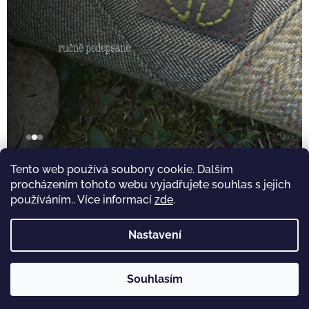
Tento web používá soubory cookie. Dalším
procházením tohoto webu vyjadřujete souhlas s jejich
Novinky
používáním.. Více informací
zde
.
Záznamy nebyly nalezeny...
Nastavení
Z
á
Copyright 2026
Obchůdek u Chrobáků
. Všechna práva
Vytvořil Shoptet
Souhlasím
p
vyhrazena.
a
Co přesně uděláš: