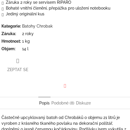
Záruka 2 roky se servisem RIPARO
Bohaté vnitřní členění, přepážka pro uložení notebooku
Jediný originální kus
Kategorie
:
Batohy Chrobak
Záruka
:
2 roky
Hmotnost
:
1 kg
Objem
:
14 l
ZEPTAT SE
Facebook
Popis
Podobné (8)
Diskuze
Částečně upcyklovaný batoh od Chrobáků o objemu 21 litrů je
vyroben z krásného tkaného povlaku na dekorační polštář,
doplněný o jasně červenou kočárkovinu. Podšívku jsem vykutila z