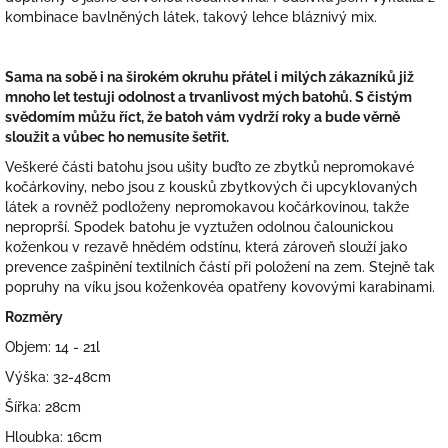
kombinace bavlněných látek, takový lehce bláznivý mix.
Sama na sobě i na širokém okruhu přátel i milých zákazníků již
mnoho let testuji odolnost a trvanlivost mých batohů. S čistým
svědomím můžu říct, že batoh vám vydrží roky a bude věrně
sloužit a vůbec ho nemusíte šetřit.
Veškeré části batohu jsou ušity buďto ze zbytků nepromokavé
kočárkoviny, nebo jsou z kousků zbytkových či upcyklovaných
látek a rovněž podloženy nepromokavou kočárkovinou, takže
neproprší. Spodek batohu je vyztužen odolnou čalounickou
koženkou v rezavě hnědém odstínu, která zároveň slouží jako
prevence zašpinění textilních částí při položení na zem. Stejně tak
popruhy na víku jsou koženkovéa opatřeny kovovými karabinami.
Rozměry
Objem: 14 - 21l
Výška: 32-48cm
Šířka: 28cm
Hloubka: 16cm