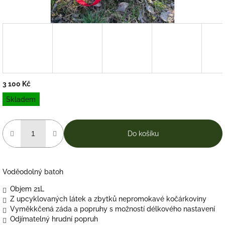
3 100 Kč
Měrná
Skladem
cena:
Do košíku
Voděodolný batoh
Objem 21L
Z upcyklovaných látek a zbytků nepromokavé kočárkoviny
Vyměkkčená záda a popruhy s možností délkového nastavení
Odjímatelný hrudní popruh