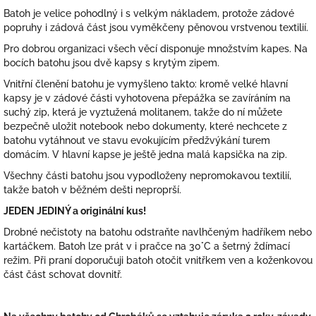
Batoh je velice pohodlný i s velkým nákladem, protože zádové
popruhy i zádová část jsou vyměkčeny pěnovou vrstvenou textilií.
Pro dobrou organizaci všech věcí disponuje množstvím kapes. Na
bocích batohu jsou dvě kapsy s krytým zipem.
Vnitřní členění batohu je vymyšleno takto: kromě velké hlavní
kapsy je v zádové části vyhotovena přepážka se zavíráním na
suchý zip, která je vyztužená molitanem, takže do ní můžete
bezpečně uložit notebook nebo dokumenty, které nechcete z
batohu vytáhnout ve stavu evokujícím předžvýkání turem
domácím. V hlavní kapse je ještě jedna malá kapsička na zip.
Všechny části batohu jsou vypodloženy nepromokavou textilií,
takže batoh v běžném dešti neproprší.
JEDEN JEDINÝ a originální kus!
Drobné nečistoty na batohu odstraňte navlhčeným hadříkem nebo
kartáčkem. Batoh lze prát v i pračce na 30°C a šetrný ždímací
režim. Při praní doporučuji batoh otočit vnitřkem ven a koženkovou
část část schovat dovnitř.